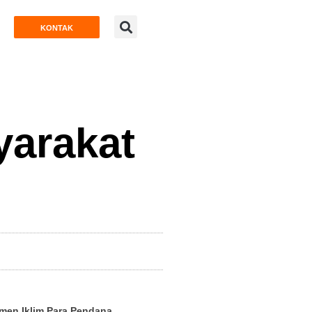
KONTAK
arakat
men Iklim Para Pendana