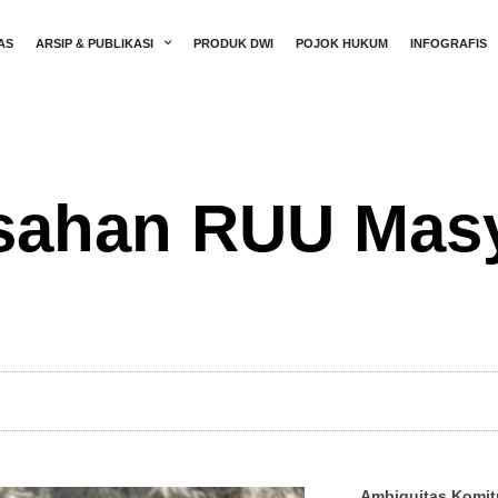
AS
ARSIP & PUBLIKASI
PRODUK DWI
POJOK HUKUM
INFOGRAFIS
sahan RUU Masy
Ambiguitas Komit