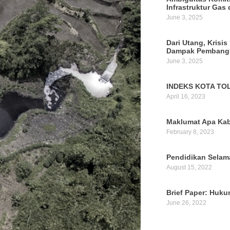
Infrastruktur Gas 
June 3, 2025
Dari Utang, Krisis
Dampak Pembangu
June 3, 2025
INDEKS KOTA TOL
April 16, 2023
Maklumat Apa Kab
February 8, 2023
Pendidikan Selam
August 15, 2022
Brief Paper: Huk
June 26, 2022