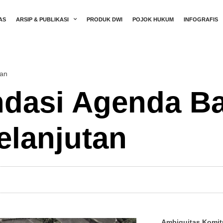
AS
ARSIP & PUBLIKASI
PRODUK DWI
POJOK HUKUM
INFOGRAFIS
tan
dasi Agenda Ba
elanjutan
Ambiguitas Komit