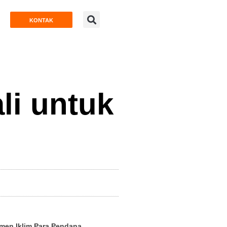
KONTAK
li untuk
men Iklim Para Pendana