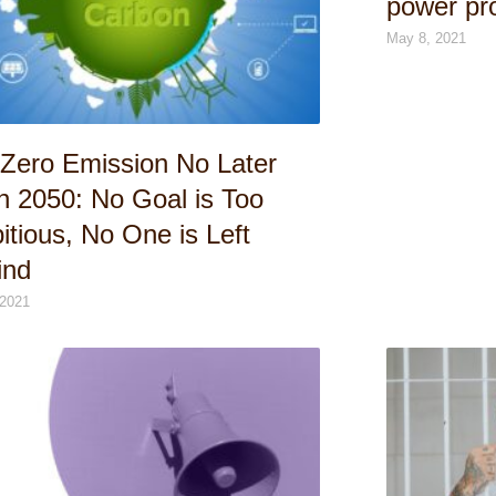
power pro
May 8, 2021
-Zero Emission No Later
n 2050: No Goal is Too
tious, No One is Left
ind
 2021