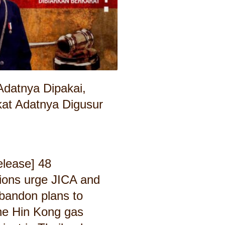
Adatnya Dipakai,
at Adatnya Digusur
elease] 48
ions urge JICA and
bandon plans to
the Hin Kong gas