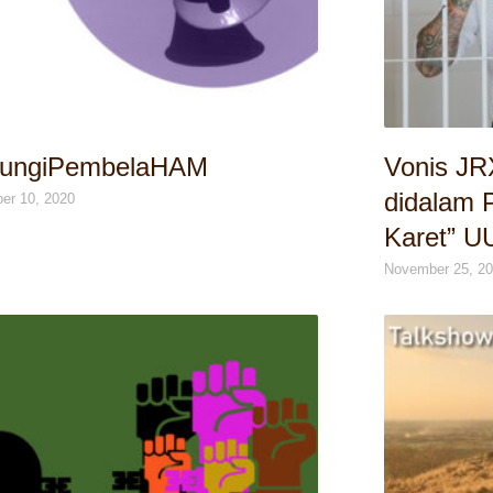
dungiPembelaHAM
Vonis JR
didalam 
er 10, 2020
Karet” U
November 25, 2