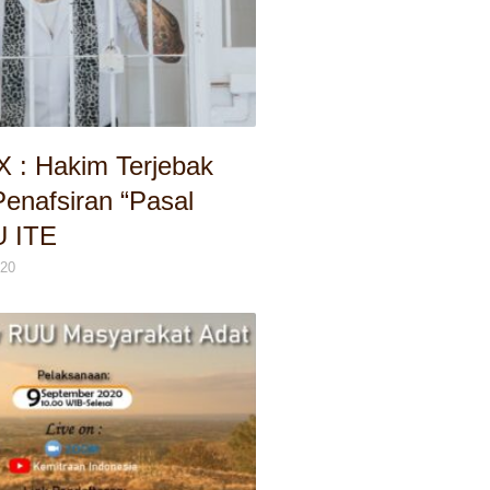
X : Hakim Terjebak
Penafsiran “Pasal
U ITE
020