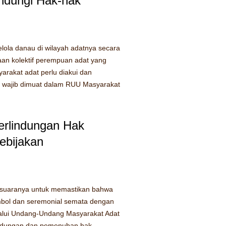
ndungi Hak-hak
ola danau di wilayah adatnya secara
asaan kolektif perempuan adat yang
akat adat perlu diakui dan
it wajib dimuat dalam RUU Masyarakat
erlindungan Hak
ebijakan
 suaranya untuk memastikan bahwa
mbol dan seremonial semata dengan
lalui Undang-Undang Masyarakat Adat
indungan dan pemenuhan hak