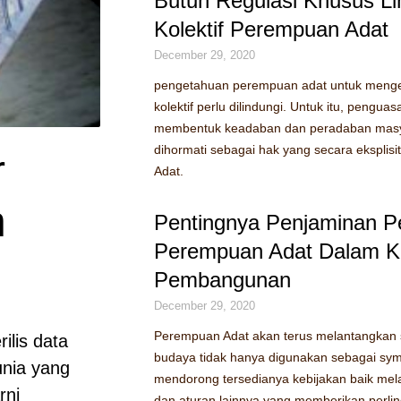
Butuh Regulasi Khusus Li
Kolektif Perempuan Adat
December 29, 2020
pengetahuan perempuan adat untuk mengel
kolektif perlu dilindungi. Untuk itu, pengu
membentuk keadaban dan peradaban masyar
dihormati sebagai hak yang secara eksplis
r
Adat.
n
Pentingnya Penjaminan P
Perempuan Adat Dalam K
Pembangunan
December 29, 2020
Perempuan Adat akan terus melantangkan
ilis data
budaya tidak hanya digunakan sebagai sy
unia yang
mendorong tersedianya kebijakan baik me
rni
dan aturan lainnya yang memberikan perl