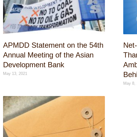
APMDD Statement on the 54th
Net
Annual Meeting of the Asian
Tha
Development Bank
Ambi
Beh
May 13, 2021
May 8,