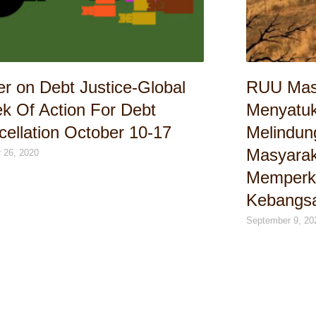
er on Debt Justice-Global
RUU Mas
k Of Action For Debt
Menyatu
ellation October 10-17
Melindun
Masyarak
 26, 2020
Memperku
Kebangs
September 9, 20