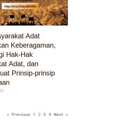
yarakat Adat
kan Keberagaman,
gi Hak-Hak
at Adat, dan
at Prinsip-prinsip
aan
20
« Previous
1
2
3
4
Next »