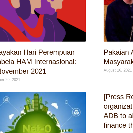
ayakan Hari Perempuan
Pakaian 
bela HAM Internasional:
Masyarak
November 2021
August 16, 2021
er 29, 2021
[Press R
organizat
ADB to a
finance 