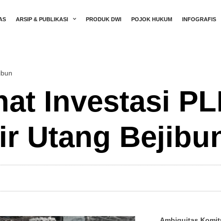
AS
ARSIP & PUBLIKASI
PRODUK DWI
POJOK HUKUM
INFOGRAFIS
ibun
at Investasi P
r Utang Bejibu
Ambiguitas Komit