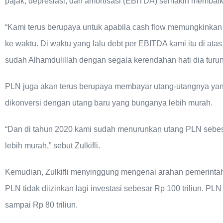
pajak, depresiasi, dan amortisasi (EBITDA) semakin membai
“Kami terus berupaya untuk apabila cash flow memungkinkan 
ke waktu. Di waktu yang lalu debt per EBITDA kami itu di atas 5
sudah Alhamdulillah dengan segala kerendahan hati dia turun
PLN juga akan terus berupaya membayar utang-utangnya yang
dikonversi dengan utang baru yang bunganya lebih murah.
“Dan di tahun 2020 kami sudah menurunkan utang PLN sebesa
lebih murah,” sebut Zulkifli.
Kemudian, Zulkifli menyinggung mengenai arahan pemerinta
PLN tidak diizinkan lagi investasi sebesar Rp 100 triliun. PLN 
sampai Rp 80 triliun.